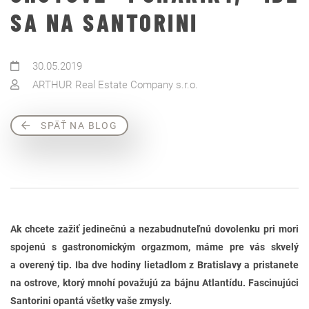
SA NA SANTORINI
30.05.2019
ARTHUR Real Estate Company s.r.o.
SPÄŤ NA BLOG
Ak chcete zažiť jedinečnú a nezabudnuteľnú dovolenku pri mori
spojenú s gastronomickým orgazmom, máme pre vás skvelý
a overený tip. Iba dve hodiny lietadlom z Bratislavy a pristanete
na ostrove, ktorý mnohí považujú za bájnu Atlantídu. Fascinujúci
Santorini opantá všetky vaše zmysly.