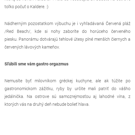
toľko počuť o Kaldere. :)
Nádherným pozostatkom výbuchu je i vyhľadávaná Červená pláž
/Red Beach/, kde si nohy zaboríte do horúceho červeného
piesku. Panorámu dotvárajú tehlové útesy plné menších čiernych a
červených lávových kameňov.
Sľúbili sme vám gastro orgazmus
Nemusíte byť milovníkom gréckej kuchyne, ale ak túžite po
gastronomickom zážitku, ryby by určite mali patriť do vášho
jedálnička. Na ostrove sú samozrejmosťou aj lahodné vína, z
ktorých vás na druhý deň nebude bolieť hlava.