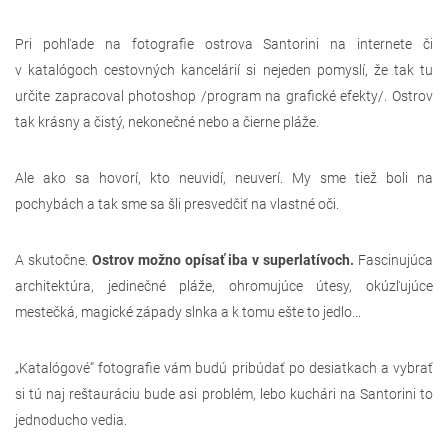
Pri pohľade na fotografie ostrova Santorini na internete či
v katalógoch cestovných kancelárií si nejeden pomyslí, že tak tu
určite zapracoval photoshop /program na grafické efekty/. Ostrov
tak krásny a čistý, nekonečné nebo a čierne pláže.
Ale ako sa hovorí, kto neuvidí, neuverí. My sme tiež boli na
pochybách a tak sme sa šli presvedčiť na vlastné oči.
A skutočne.
Ostrov možno opísať iba v superlatívoch.
Fascinujúca
architektúra, jedinečné pláže, ohromujúce útesy, okúzľujúce
mestečká, magické západy slnka a k tomu ešte to jedlo...
„Katalógové“ fotografie vám budú pribúdať po desiatkach a vybrať
si tú naj reštauráciu bude asi problém, lebo kuchári na Santorini to
jednoducho vedia.