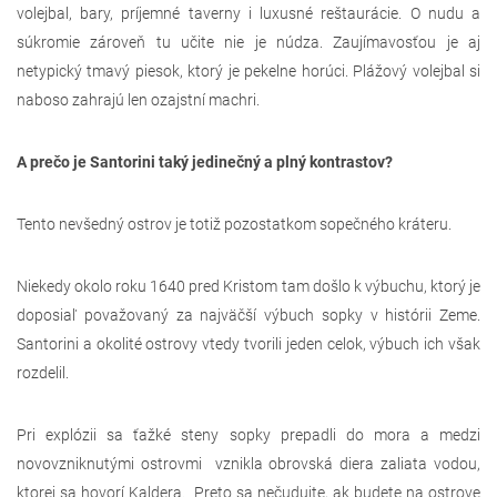
volejbal, bary, príjemné taverny i luxusné reštaurácie. O nudu a
súkromie zároveň tu učite nie je núdza. Zaujímavosťou je aj
netypický tmavý piesok, ktorý je pekelne horúci. Plážový volejbal si
naboso zahrajú len ozajstní machri.
A prečo je Santorini taký jedinečný a plný kontrastov?
Tento nevšedný ostrov je totiž pozostatkom sopečného kráteru.
Niekedy okolo roku 1640 pred Kristom tam došlo k výbuchu, ktorý je
doposiaľ považovaný za najväčší výbuch sopky v histórii Zeme.
Santorini a okolité ostrovy vtedy tvorili jeden celok, výbuch ich však
rozdelil.
Pri explózii sa ťažké steny sopky prepadli do mora a medzi
novovzniknutými ostrovmi vznikla obrovská diera zaliata vodou,
ktorej sa hovorí Kaldera. Preto sa nečudujte, ak budete na ostrove