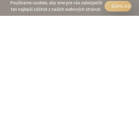
Používame cookies, aby sme pre vás zabezpečili
SÚHLASÍM
ten najlepší zážitok z našich webových stránok.
Telefón:
0911 444 820
E-mail:
info@arec.sk
Web:
www.arec.sk
Všeobecné obchodné podmienky
Reklamačný poriadok
ARTHUR Real Estate Company s.r.o.
Kancelária: Laurinská 3,
Bratislava 811 01