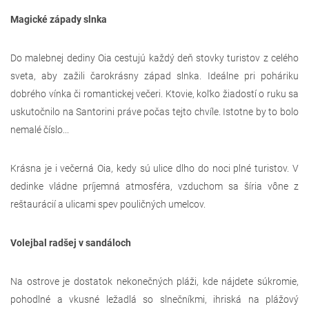
Magické západy slnka
Do malebnej dediny Oia cestujú každý deň stovky turistov z celého
sveta, aby zažili čarokrásny západ slnka. Ideálne pri poháriku
dobrého vínka či romantickej večeri. Ktovie, koľko žiadostí o ruku sa
uskutočnilo na Santorini práve počas tejto chvíle. Istotne by to bolo
nemalé číslo...
Krásna je i večerná Oia, kedy sú ulice dlho do noci plné turistov. V
dedinke vládne príjemná atmosféra, vzduchom sa šíria vône z
reštaurácií a ulicami spev pouličných umelcov.
Volejbal radšej v sandáloch
Na ostrove je dostatok nekonečných pláži, kde nájdete súkromie,
pohodlné a vkusné ležadlá so slnečníkmi, ihriská na plážový