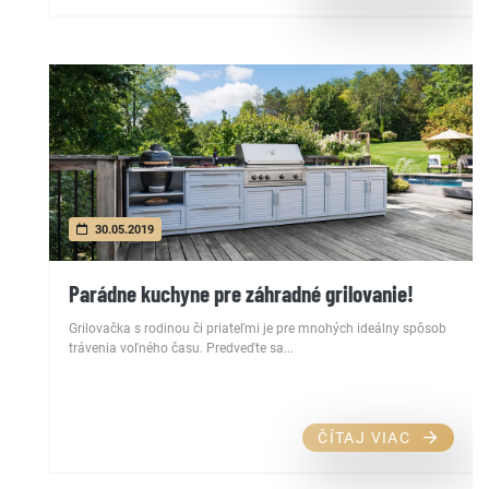
30.05.2019
Parádne kuchyne pre záhradné grilovanie!
Grilovačka s rodinou či priateľmi je pre mnohých ideálny spôsob
trávenia voľného času. Predveďte sa...
ČÍTAJ VIAC