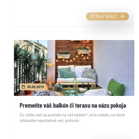
ČÍTAJ VIAC
30.05.2019
Premeňte váš balkón či terasu na oázu pokoja
Čo vidíte, keď sa pozriete na váš balkón? Je to miesto, na ktoré
odkladáte nepotrebné veci, potravin...