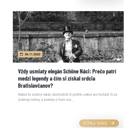
06.11.2020
Vždy usmiaty elegán Schöne Náci: Prečo patrí
medzi legendy a čím si získal srdcia
Bratislavčanov?
Nebol to známy lekár, obchodník či politik, nebol ani bohatý či zo
známej rodiny, a predsa o ňom roz...
ČÍTAJ VIAC