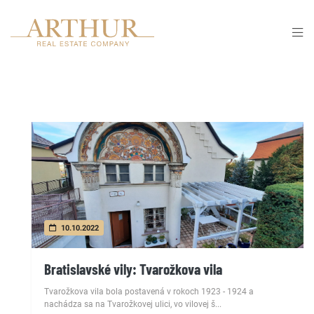
10.10.2022
Bratislavské vily: Tvarožkova vila
Tvarožkova vila bola postavená v rokoch 1923 - 1924 a
nachádza sa na Tvarožkovej ulici, vo vilovej š...