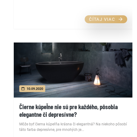
ČÍTAJ VIAC
10.09.2020
Čierne kúpeľne nie sú pre každého, pôsobia
elegantne či depresívne?
Môže byť čierna kúpeľňa krásna či elegantná? Na niekoho pôsobí
táto farba depresívne, pre mnohých je...