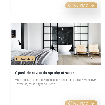
ČÍTAJ VIAC
30.05.2019
Z postele rovno do sprchy či vane
Máte pocit, že to máte z postele do vane príliš ďaleko? Môže byť!
Pozrite sa, čo sa s tým dá urobiť....
ČÍTAJ VIAC