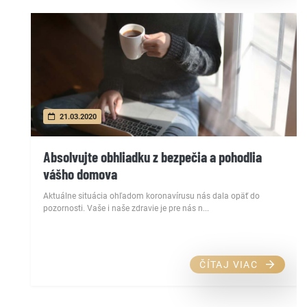
21.03.2020
Absolvujte obhliadku z bezpečia a pohodlia
vášho domova
Aktuálne situácia ohľadom koronavírusu nás dala opäť do
pozornosti. Vaše i naše zdravie je pre nás n...
ČÍTAJ VIAC