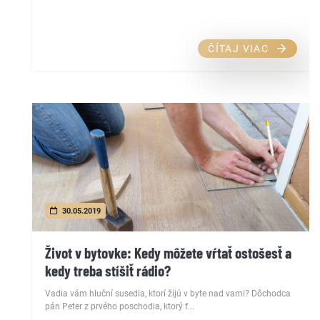
ČÍTAJ VIAC
30.05.2019
Život v bytovke: Kedy môžete vŕtať ostošesť a
kedy treba stíšiť rádio?
Vadia vám hluční susedia, ktorí žijú v byte nad vami? Dôchodca
pán Peter z prvého poschodia, ktorý f...