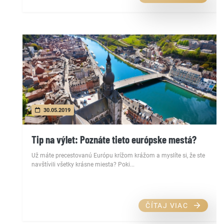
30.05.2019
Tip na výlet: Poznáte tieto európske mestá?
Už máte precestovanú Európu krížom krážom a myslíte si, že ste
navštívili všetky krásne miesta? Poki...
ČÍTAJ VIAC